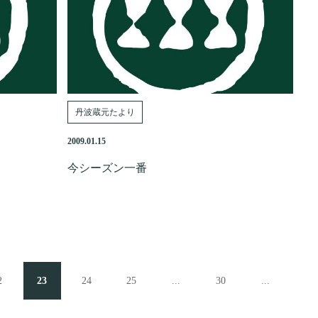
丹波蔵元たより
2009.01.15
今シーズン一番
2
23
24
25
...
30
...