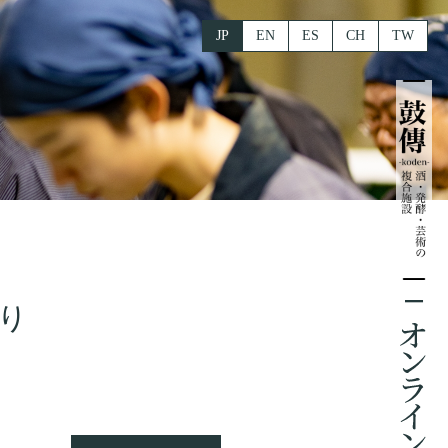
JP
EN
ES
CH
TW
り