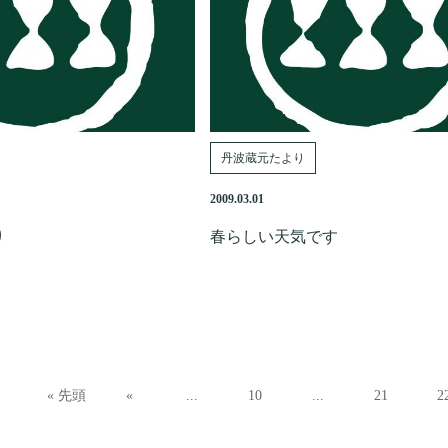
丹波蔵元たより
2009.03.01
り
春らしい天気です
« 先頭
«
...
10
...
21
2