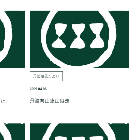
丹波蔵元たより
2009.04.06
した。
丹波向山連山縦走