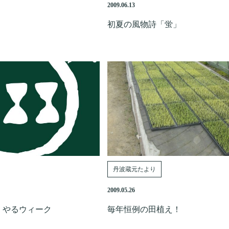
2009.06.13
初夏の風物詩「蛍」
丹波蔵元たより
2009.05.26
・やるウィーク
毎年恒例の田植え！