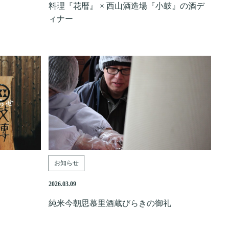
料理『花暦』 × 西山酒造場『小鼓』の酒デ
ィナー
お知らせ
2026.03.09
純米今朝思慕里酒蔵びらきの御礼