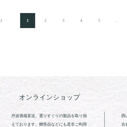
52
1
2
3
4
5
...
オンラインショップ
丹波酒蔵直送、選りすぐりの製品を取り揃
西
えております。贈答品などにも是非ご利用
合