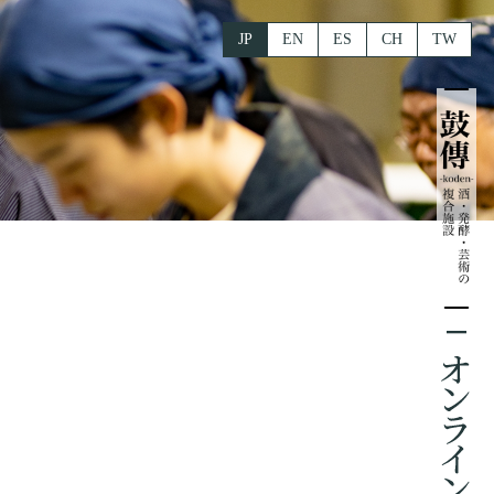
JP
EN
ES
CH
TW