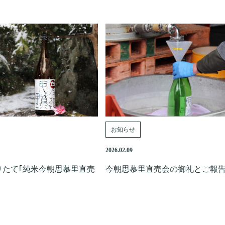
お知らせ
2026.02.09
りたて｢純米今朝思慕里直売
今朝思慕里直売会の御礼とご報