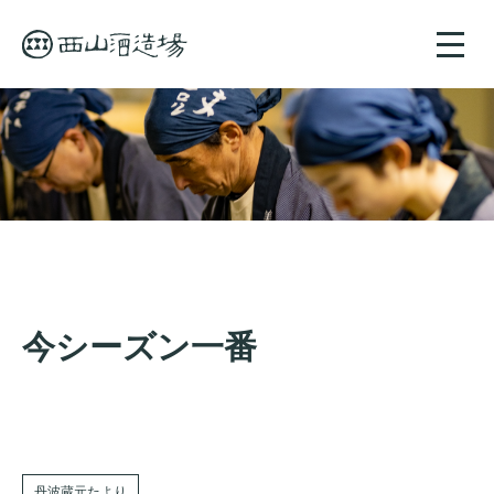
toggle
naviga
今シーズン一番
丹波蔵元たより