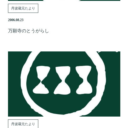
丹波蔵元たより
2006.08.23
万願寺のとうがらし
丹波蔵元たより