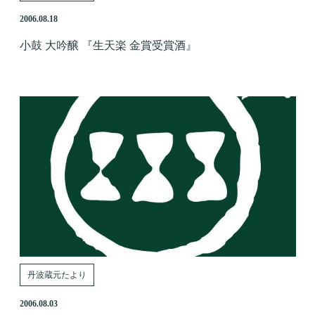
2006.08.18
小鼓 大吟醸 『生天楽 金賞受賞酒』
丹波蔵元たより
2006.08.03