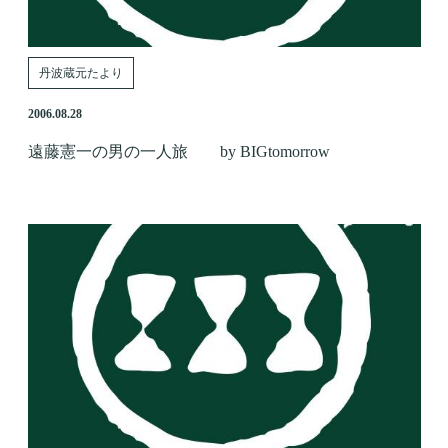
丹波蔵元たより
2006.08.28
遠藤憲一の男の一人旅 by BIGtomorrow