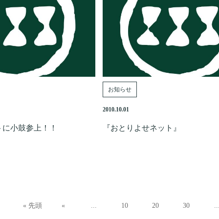
お知らせ
2010.10.01
トに小鼓参上！！
『おとりよせネット』
« 先頭
«
...
10
20
30
..