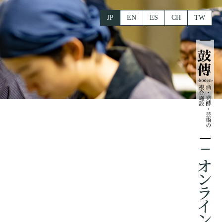
JP
EN
ES
CH
TW