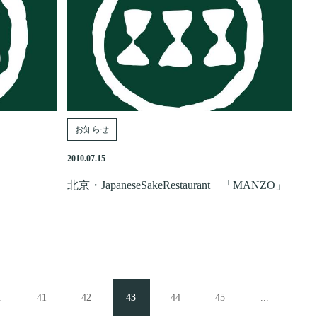
お知らせ
2010.07.15
北京・JapaneseSakeRestaurant 「MANZO」
.
41
42
43
44
45
...