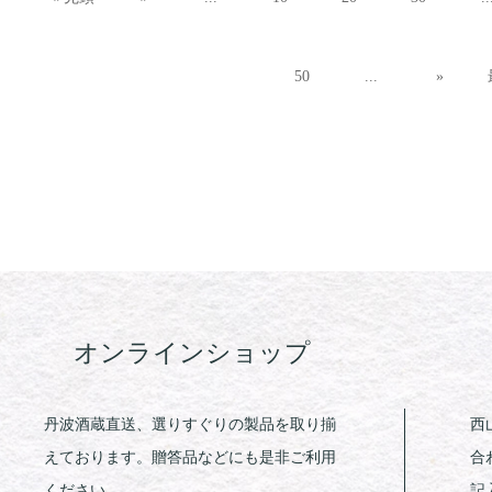
50
...
»
オンラインショップ
丹波酒蔵直送、選りすぐりの製品を取り揃
西
えております。贈答品などにも是非ご利用
合
ください。
記