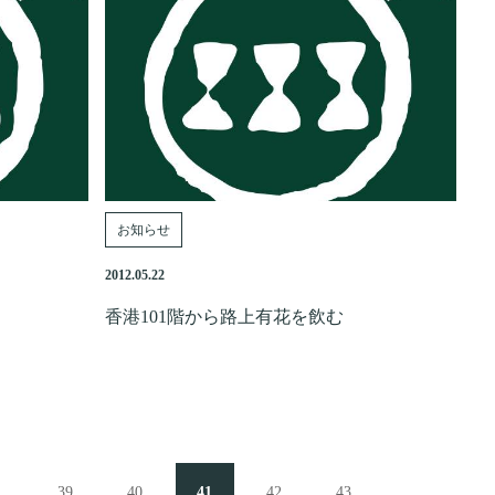
お知らせ
2012.05.22
！
香港101階から路上有花を飲む
.
39
40
41
42
43
...