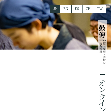
JP
EN
ES
CH
TW