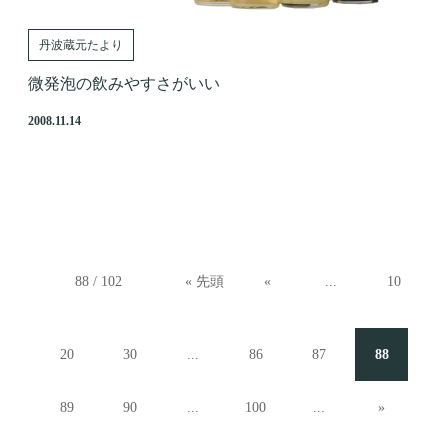
丹波蔵元たより
微発泡の飲みやすさがいい
2008.11.14
88 / 102
« 先頭
«
...
10
20
30
...
86
87
88
89
90
...
100
...
»