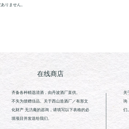
だありません。
在线商店
齐备各种精选清酒，由丹波酒厂直供。
关
不失为馈赠佳品。关于西山造酒厂／有形文
询
化财产 无汸庵的咨询，请填写以下表格的必
们
填项目并发送给我们。