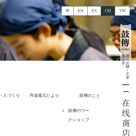
JP
EN
ES
CH
TW
・人づくり
丹波蔵元たより
鼓傳のこと
鼓傳のワー
クショップ