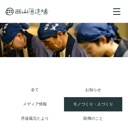
toggle
naviga
全て
お知らせ
メディア情報
モノづくり・人づくり
丹波蔵元たより
鼓傳のこと