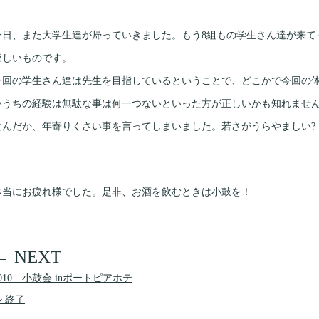
今日、また大学生達が帰っていきました。もう8組もの学生さん達が来て
寂しいものです。
今回の学生さん達は先生を目指しているということで、どこかで今回の
いうちの経験は無駄な事は何一つないといった方が正しいかも知れませ
なんだか、年寄りくさい事を言ってしまいました。若さがうらやましい?
本当にお疲れ様でした。是非、お酒を飲むときは小鼓を！
010 小鼓会 inポートピアホテ
ル 終了