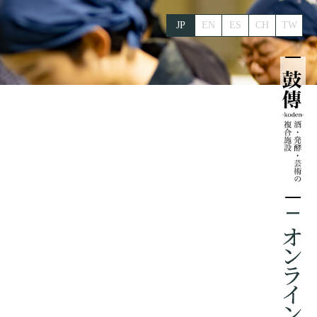
JP
EN
ES
CH
TW