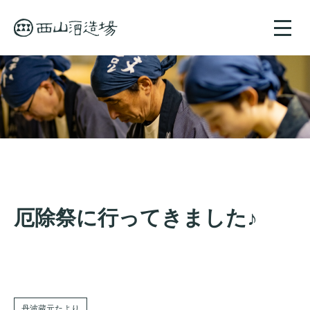
toggle
naviga
厄除祭に行ってきました♪
丹波蔵元たより