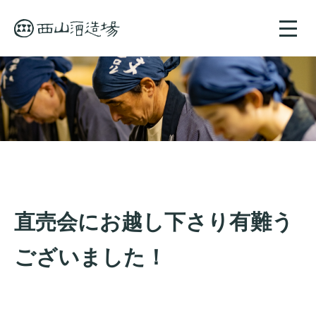
toggle
naviga
直売会にお越し下さり有難う
ございました！