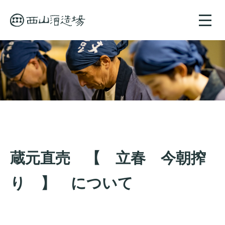
toggle
naviga
蔵元直売 【 立春 今朝搾
り 】 について