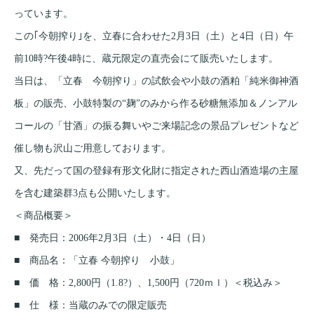
っています。
この｢今朝搾り｣を、立春に合わせた2月3日（土）と4日（日）午
前10時?午後4時に、蔵元限定の直売会にて販売いたします。
当日は、「立春 今朝搾り」の試飲会や小鼓の酒粕「純米御神酒
板」の販売、小鼓特製の“麹”のみから作る砂糖無添加＆ノンアル
コールの「甘酒」の振る舞いやご来場記念の景品プレゼントなど
催し物も沢山ご用意しております。
又、先だって国の登録有形文化財に指定された西山酒造場の主屋
を含む建築群3点も公開いたします。
＜商品概要＞
■ 発売日：2006年2月3日（土）・4日（日）
■ 商品名：「立春 今朝搾り 小鼓」
■ 価 格：2,800円（1.8?）、1,500円（720ｍｌ）＜税込み＞
■ 仕 様：当蔵のみでの限定販売