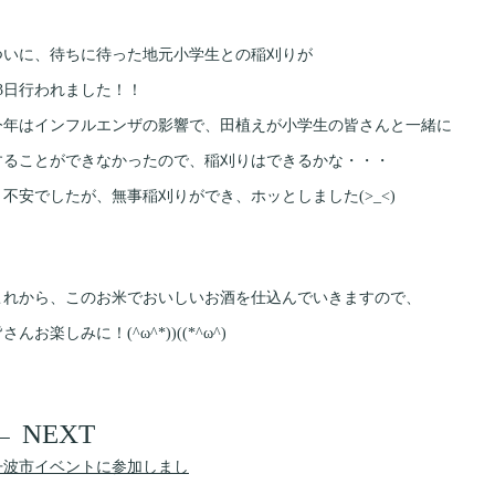
ついに、待ちに待った地元小学生との稲刈りが
13日行われました！！
今年はインフルエンザの影響で、田植えが小学生の皆さんと一緒に
することができなかったので、稲刈りはできるかな・・・
と不安でしたが、無事稲刈りができ、ホッとしました(>_<)
これから、このお米でおいしいお酒を仕込んでいきますので、
さんお楽しみに！(^ω^*))((*^ω^)
丹波市イベントに参加しまし