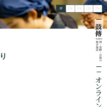
JP
EN
ES
CH
TW
り