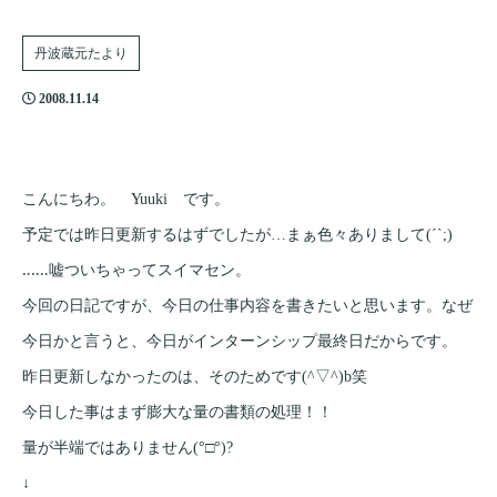
丹波蔵元たより
2008.11.14
こんにちわ。 Yuuki です。
予定では昨日更新するはずでしたが…まぁ色々ありまして(´`;)
‥‥‥嘘ついちゃってスイマセン。
今回の日記ですが、今日の仕事内容を書きたいと思います。なぜ
今日かと言うと、今日がインターンシップ最終日だからです。
昨日更新しなかったのは、そのためです(^▽^)b笑
今日した事はまず膨大な量の書類の処理！！
量が半端ではありません(°□°)?
↓