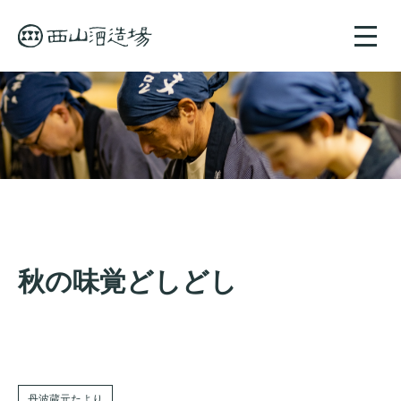
toggle
naviga
秋の味覚どしどし
丹波蔵元たより