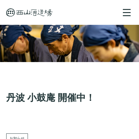
toggle
naviga
丹波 小鼓庵 開催中！
お知らせ