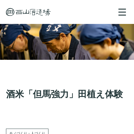
toggle
naviga
酒米「但馬強力」田植え体験
モノづくり・人づくり