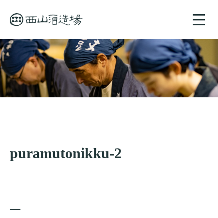
toggle
naviga
puramutonikku-2