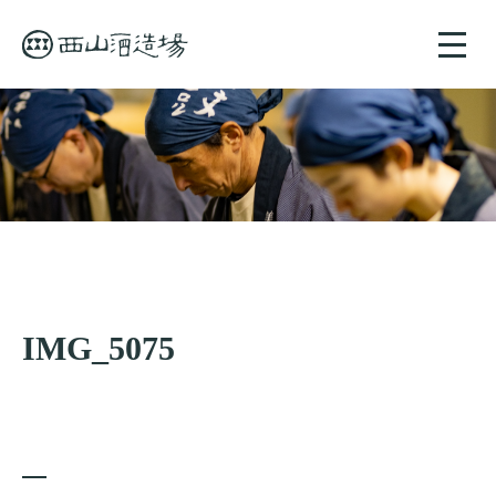
toggle
naviga
IMG_5075