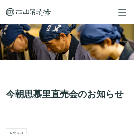
toggle
naviga
今朝思慕里直売会のお知らせ
お知らせ