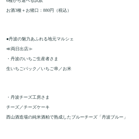
6種から選べる試飲
お酒3種＋お猪口：880円（税込）
●丹波の魅力あふれる地元マルシェ
≪両日出店≫
・丹波のいちご生産者さま
生いちごパック／いちご串／お米
・丹波チーズ工房さま
チーズ／チーズケーキ
西山酒造場の純米酒粕で熟成したブルーチーズ「丹波ブルー」