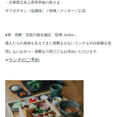
・兵庫県立氷上高等学校の皆さま
サラダチキン（塩麹味）／味噌／クッキー／お花
●酒・発酵・芸術の複合施設「鼓傳 -koden-」
蔵人たちの身体を支えてきた発酵まかないランチもや白砂糖を使
用しないおやつ・発酵お三時三三もお求めいただけます。
ランチのご予約
※