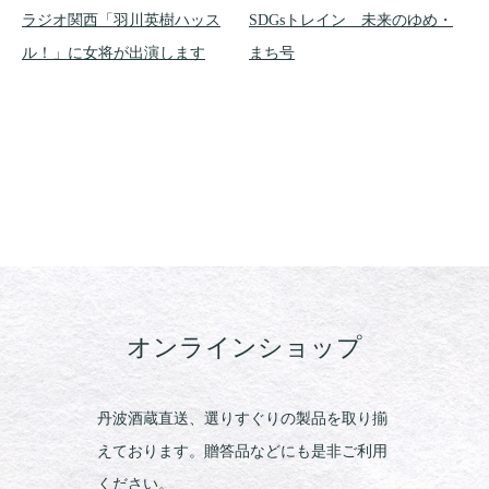
ラジオ関西「羽川英樹ハッス
SDGsトレイン 未来のゆめ・
ル！」に女将が出演します
まち号
オンラインショップ
丹波酒蔵直送、選りすぐりの製品を取り揃
えております。贈答品などにも是非ご利用
ください。