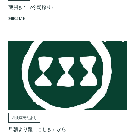
蔵開き? ?今朝搾り?
2008.01.10
丹波蔵元たより
早朝より甑（こしき）から