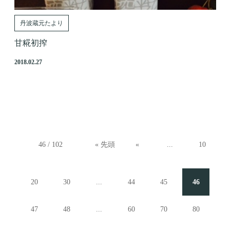
丹波蔵元たより
甘糀初搾
2018.02.27
46 / 102
« 先頭
«
...
10
20
30
...
44
45
46
47
48
...
60
70
80