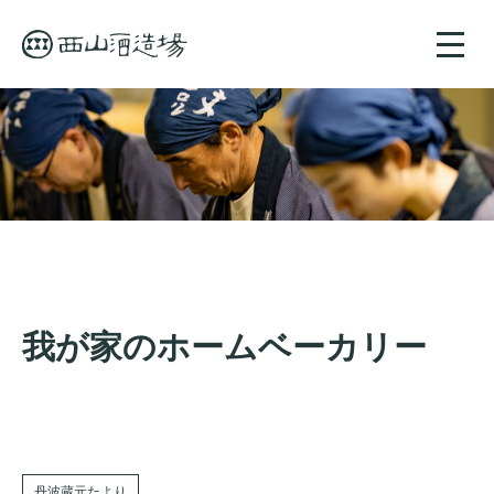
toggle
naviga
我が家のホームベーカリー
丹波蔵元たより