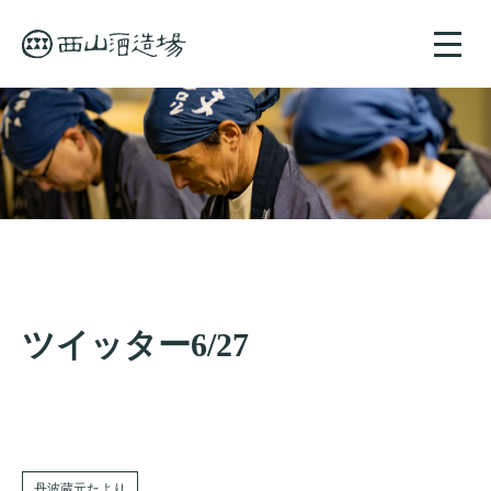
toggle
naviga
ツイッター6/27
丹波蔵元たより