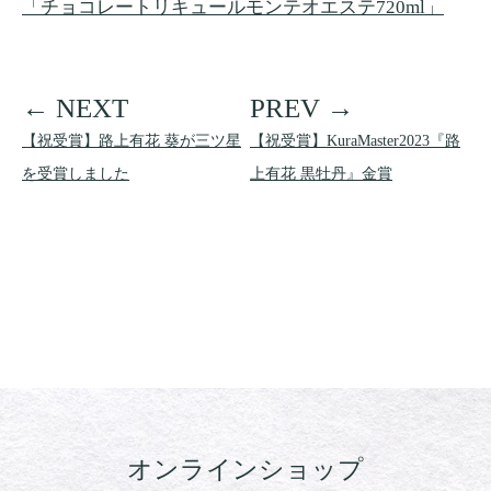
「チョコレートリキュールモンテオエステ720ml」
【祝受賞】路上有花 葵が三ツ星
【祝受賞】KuraMaster2023『路
を受賞しました
上有花 黒牡丹』金賞
オンラインショップ