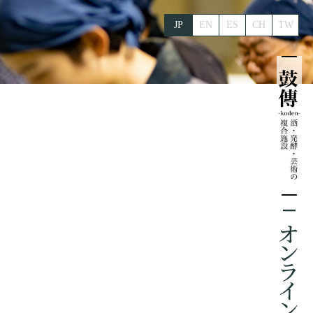
JP
EN
ES
CH
TW