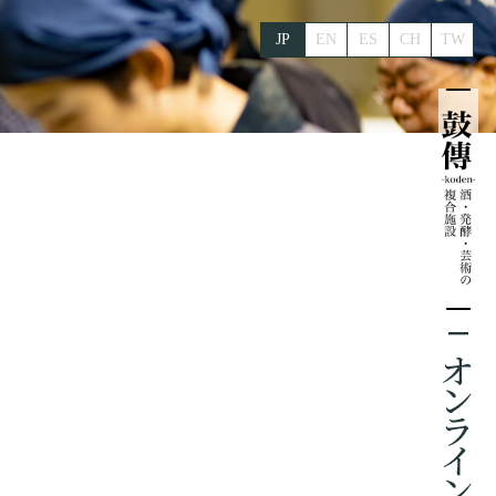
JP
EN
ES
CH
TW