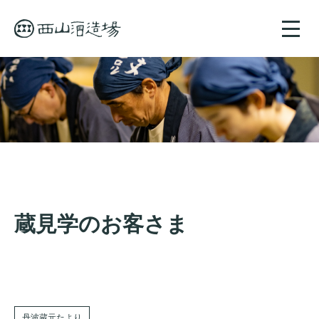
toggle
naviga
蔵見学のお客さま
丹波蔵元たより