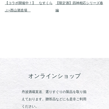
【コラボ開催中！】 なすくら
【限定酒】四神相応シリーズ春
ぶ×西山酒造場
編
オンラインショップ
丹波酒蔵直送、選りすぐりの製品を取り揃
えております。贈答品などにも是非ご利用
ください。