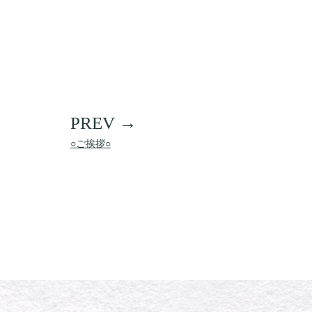
○ご挨拶○