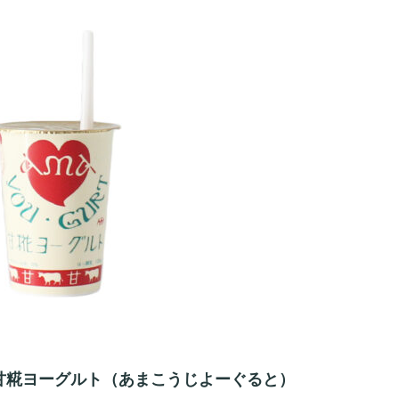
甘糀ヨーグルト（あまこうじよーぐると）