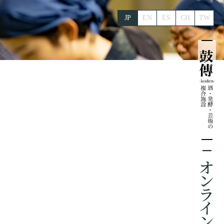
JP
EN
ES
CH
TW