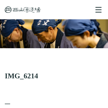
toggle
naviga
IMG_6214