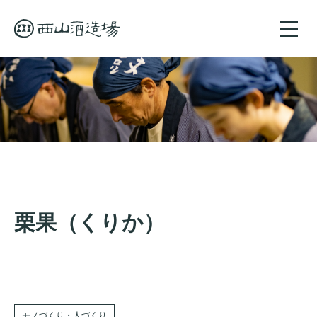
toggle
naviga
栗果（くりか）
モノづくり・人づくり