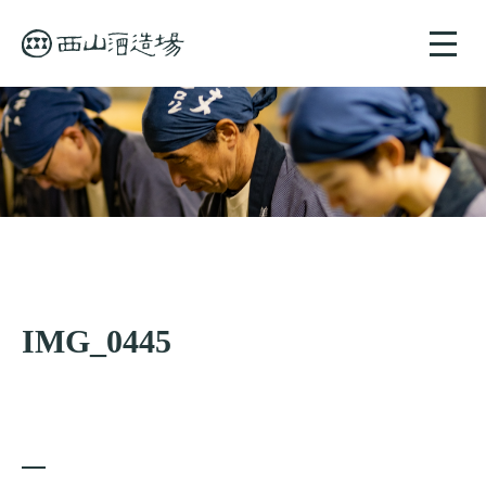
toggle
naviga
IMG_0445