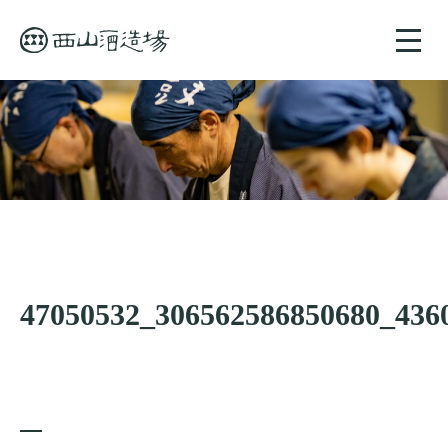
toggle
naviga
47050532_306562586850680_436