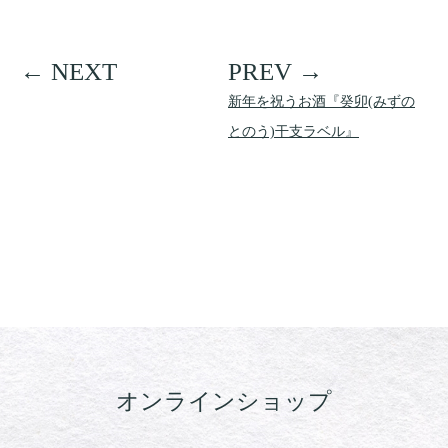
新年を祝うお酒『癸卯(みずの
とのう)干支ラベル』
オンラインショップ