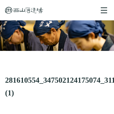
toggle
naviga
281610554_347502124175074_31
(1)