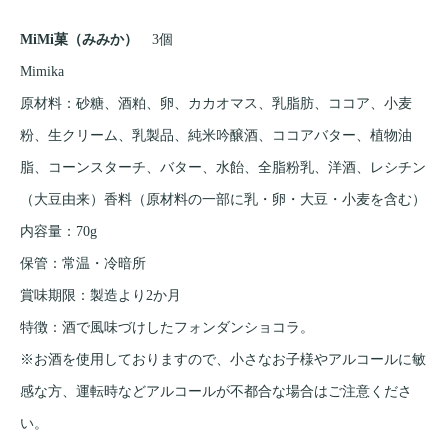
MiMi菓（みみか）
3個
Mimika
原材料：砂糖、酒粕、卵、カカオマス、乳脂肪、ココア、小麦
粉、生クリーム、乳製品、純米吟醸酒、ココアバター、植物油
脂、コーンスターチ、バター、水飴、全脂粉乳、洋酒、レシチン
（大豆由来）香料（原材料の一部に乳・卵・大豆・小麦を含む）
内容量：70g
保管：常温・冷暗所
賞味期限：製造より2か月
特徴：酒で風味づけしたフォンダンショコラ。
※お酒を使用しておりますので、小さなお子様やアルコールに敏
感な方、運転時などアルコールが不都合な場合はご注意くださ
い。