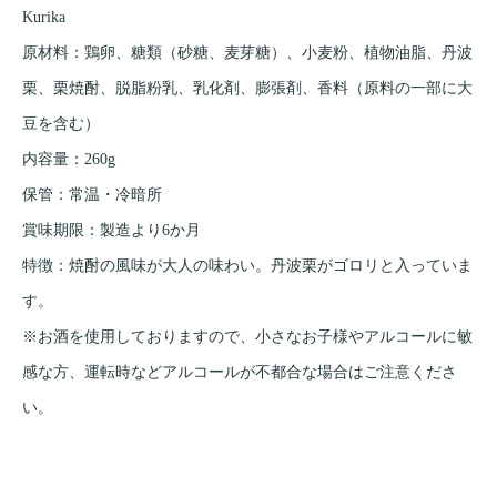
Kurika
原材料：鶏卵、糖類（砂糖、麦芽糖）、小麦粉、植物油脂、丹波
栗、栗焼酎、脱脂粉乳、乳化剤、膨張剤、香料（原料の一部に大
豆を含む）
内容量：260g
保管：常温・冷暗所
賞味期限：製造より6か月
特徴：焼酎の風味が大人の味わい。丹波栗がゴロリと入っていま
す。
※お酒を使用しておりますので、小さなお子様やアルコールに敏
感な方、運転時などアルコールが不都合な場合はご注意くださ
い。