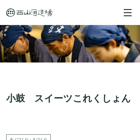
toggle
naviga
小鼓 スイーツこれくしょん
モノづくり・人づくり