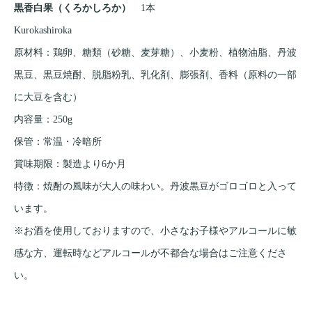
黒香白果（くろかしろか）
1本
Kurokashiroka
原材料：鶏卵、糖類（砂糖、麦芽糖）、小麦粉、植物油脂、丹波
黒豆、黒豆焼酎、脱脂粉乳、乳化剤、膨張剤、香料（原料の一部
に大豆を含む）
内容量：250g
保管：常温・冷暗所
賞味期限：製造より6か月
特徴：焼酎の風味が大人の味わい。丹波黒豆がゴロゴロと入って
います。
※お酒を使用しておりますので、小さなお子様やアルコールに敏
感な方、運転時などアルコールが不都合な場合はご注意くださ
い。