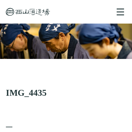
toggle
naviga
IMG_4435