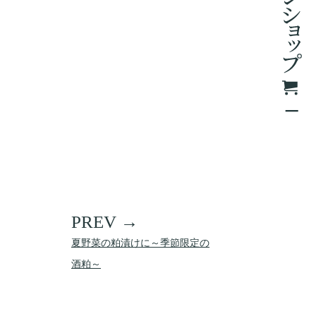
夏野菜の粕漬けに～季節限定の
酒粕～