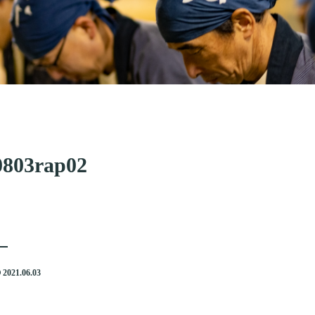
0803rap02
2021.06.03