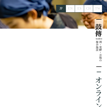
JP
EN
ES
CH
TW