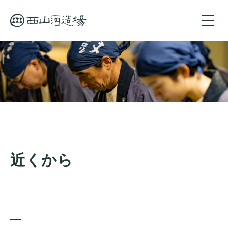
toggle
naviga
近くから