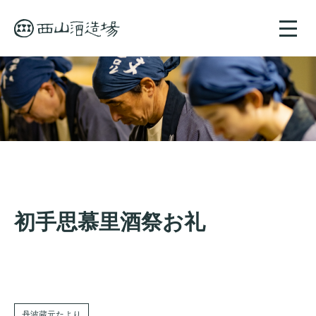
toggle
naviga
初手思慕里酒祭お礼
丹波蔵元たより