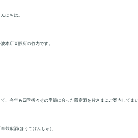
こんにちは。
丹波本店直販所の竹内です。
さて、今年も四季折々その季節に合った限定酒を皆さまにご案内してま
「奉鼓獻酒(ほうこけんしゅ)」