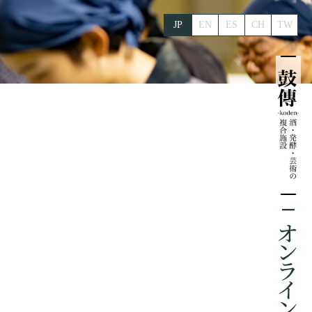
JP
EN
ES
CH
TW