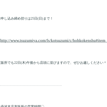
お申し込み締め切りは25日(日)まで！
http://www.tsuzumiya.com/fs/kotsuzumi/c/hohkokenshu#ite
⇒
直販所でも22日(木)午後から店頭に並びますので、ぜひお越しください＾
………………………
…………………………
.
〇丹波本店直販所の営業時間〇