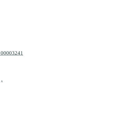
m_00003241
＾