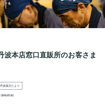
丹波本店窓口直販所のお客さま
丹波蔵元たより
2016.05.02