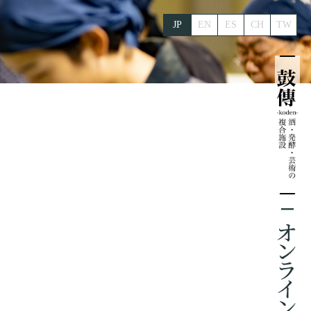
JP
EN
ES
CH
TW