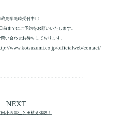
〇蔵見学随時受付中〇
3日前までにご予約をお願いいたします。
お問い合わせお待ちしております。
ttp://www.kotsuzumi.co.jp/
officialweb/contact/
…………………………
………………………….
竹田小５年生と田植え体験！