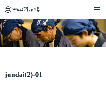
toggle
naviga
jundai(2)-01