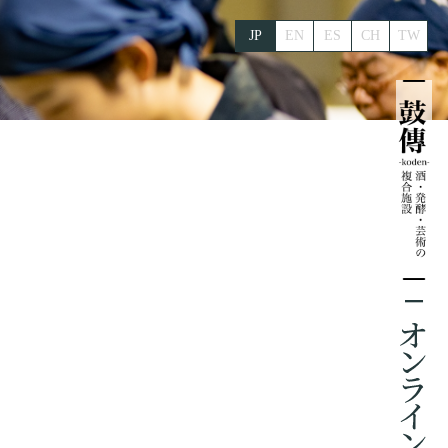
JP
EN
ES
CH
TW