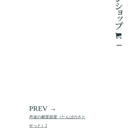
丹波の郷里節度（たんばのさと
せっと）2