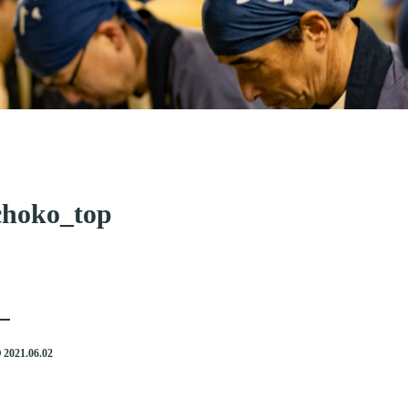
choko_top
2021.06.02