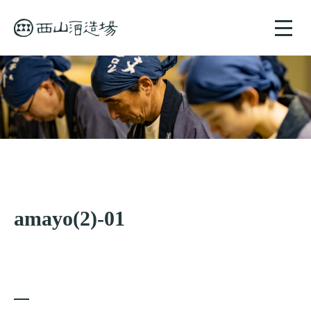
toggle
naviga
amayo(2)-01