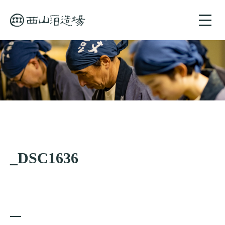
toggle
naviga
_DSC1636