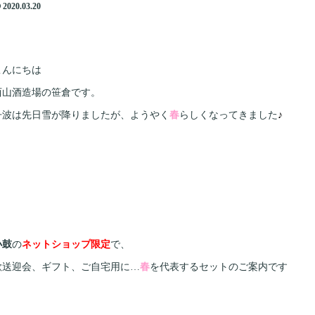
2020.03.20
こんにちは
西山酒造場の笹倉です。
丹波は先日雪が降りましたが、ようやく
春
らしくなってきました
♪
小鼓
の
ネットショップ限定
で、
歓送迎会、ギフト、ご自宅用に…
春
を代表するセットのご案内です