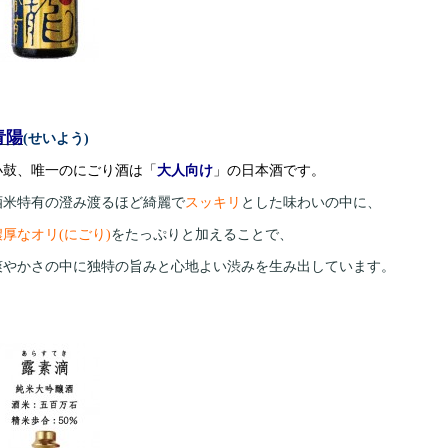
青陽
(せいよう)
小鼓、唯一のにごり酒は「
大人向け
」の日本酒です。
酒米特有の澄み渡るほど綺麗で
スッキリ
とした味わいの中に、
濃厚なオリ(にごり)
をたっぷりと加えることで、
爽やかさの中に独特の旨みと心地よい渋みを生み出しています。