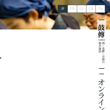
JP
EN
ES
CH
TW
ル