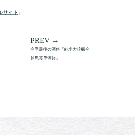
ルサイト
』
今季最後の酒祭『純米大吟醸今
朝思慕里酒祭』